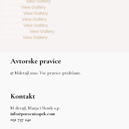
View Gallery
Anja in Gašper
View Gallery
Eva in Alan
View Gallery
Anja in Aljaž
View Gallery
Anja in Erik
View Gallery
Lara in Miha
View Gallery
Tadeja in Andraž
View Gallery
Živa in Peter
Avtorske pravice
© Mdetajl 2020. Vse pravice pridržane.
Kontakt
M detajl, Marja Olenik s.p.
info@porocnisopek.com
031 737 242