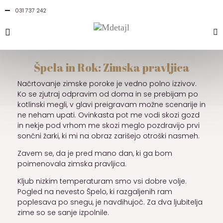
031 737 242
Špela in Rok: Zimska pravljica
Načrtovanje zimske poroke je vedno polno izzivov.
Ko se zjutraj odpravim od doma in se prebijam po
kotlinski megli, v glavi preigravam možne scenarije in
ne neham upati. Ovinkasta pot me vodi skozi gozd
in nekje pod vrhom me skozi meglo pozdravijo prvi
sončni žarki, ki mi na obraz zarišejo otroški nasmeh.
Zavem se, da je pred mano dan, ki ga bom
poimenovala zimska pravljica.
Kljub nizkim temperaturam smo vsi dobre volje.
Pogled na nevesto Špelo, ki razgaljenih ram
poplesava po snegu, je navdihujoč. Za dva ljubitelja
zime so se sanje izpolnile.