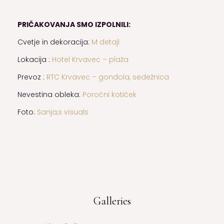
PRIČAKOVANJA SMO IZPOLNILI:
Cvetje in dekoracija:
M detajl
Lokacija :
Hotel Krvavec – plaža
Prevoz :
RTC Krvavec – gondola, sedežnica
Nevestina obleka:
Poročni kotiček
Foto:
Sanja,s visuals
Galleries