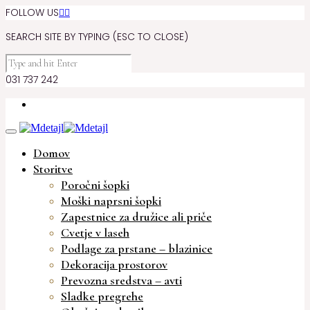
FOLLOW US


SEARCH SITE BY TYPING (ESC TO CLOSE)
031 737 242
Domov
Storitve
Poročni šopki
Moški naprsni šopki
Zapestnice za družice ali priče
Cvetje v laseh
Podlage za prstane – blazinice
Dekoracija prostorov
Prevozna sredstva – avti
Sladke pregrehe